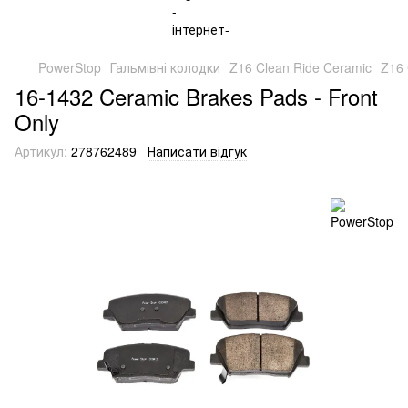
PowerStop
Гальмівні колодки
Z16 Clean Ride Ceramic
Z16 
16-1432 Ceramic Brakes Pads - Front
Only
Артикул:
278762489
Написати відгук