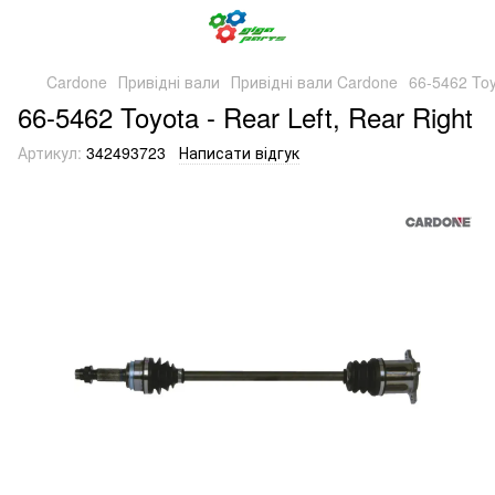
Cardone
Привідні вали
Привідні вали Cardone
66-5462 Toy
66-5462 Toyota - Rear Left, Rear Right
Артикул:
342493723
Написати відгук