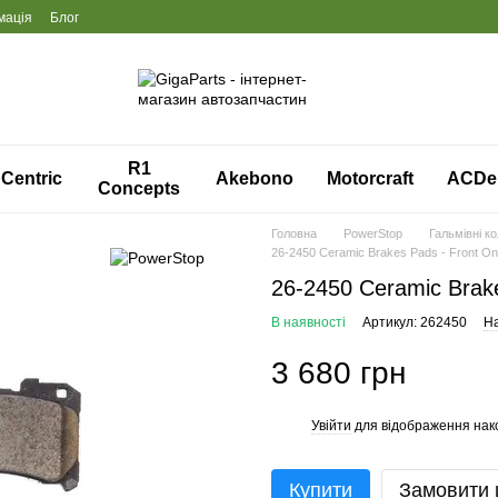
мація
Блог
R1
Centric
Akebono
Motorcraft
ACDe
Concepts
Головна
PowerStop
Гальмівні к
26-2450 Ceramic Brakes Pads - Front On
26-2450 Ceramic Brake
В наявності
Артикул: 262450
На
3 680 грн
Увійти
для відображення нак
%
Купити
Замовити