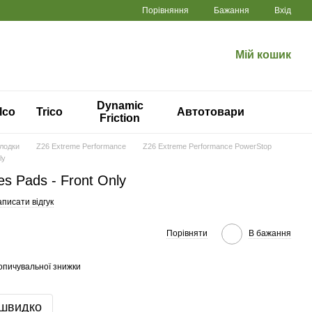
Порівняння
Бажання
Вхід
Мій кошик
Dynamic
lco
Trico
Автотовари
Friction
олодки
Z26 Extreme Performance
Z26 Extreme Performance PowerStop
ly
s Pads - Front Only
писати відгук
Порівняти
В бажання
опичувальної знижки
 швидко