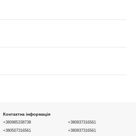
Контактна інформація
+380985338738
+380937316561
+380507316561
+380937316561