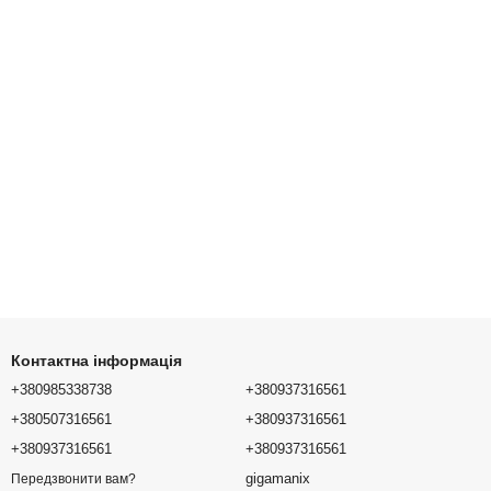
Контактна інформація
+380985338738
+380937316561
+380507316561
+380937316561
+380937316561
+380937316561
gigamanix
Передзвонити вам?