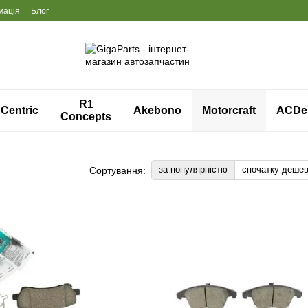
мація
Блог
R1
Centric
Akebono
Motorcraft
ACDe
Concepts
за популярністю
спочатку деше
Сортування: