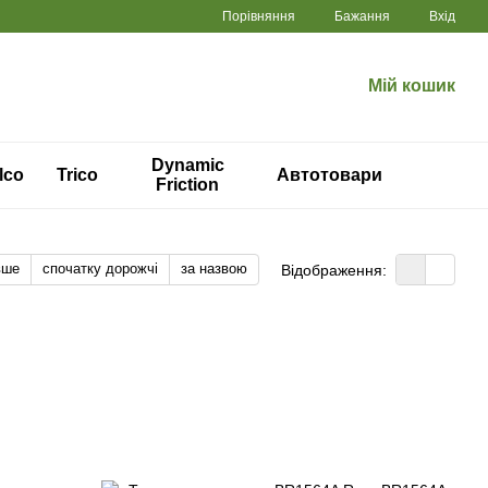
Порівняння
Бажання
Вхід
Мій кошик
Dynamic
lco
Trico
Автотовари
Friction
вше
спочатку дорожчі
за назвою
Відображення: