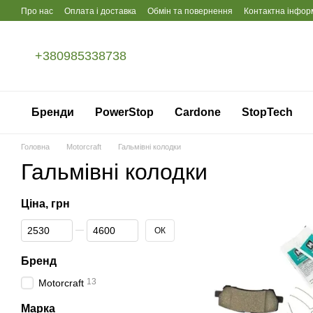
Перейти до основного контенту
Про нас
Оплата і доставка
Обмін та повернення
Контактна інфор
+380985338738
Бренди
PowerStop
Cardone
StopTech
Головна
Motorcraft
Гальмівні колодки
Гальмівні колодки
Ціна, грн
Від Ціна, грн
До Ціна, грн
ОК
Бренд
13
Motorcraft
Марка