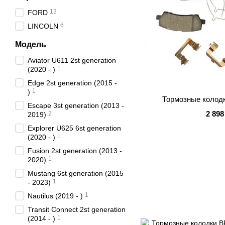
13
FORD
6
LINCOLN
Модель
Aviator U611 2st generation
1
(2020 - )
Edge 2st generation (2015 -
1
)
Тормозные колод
Escape 3st generation (2013 -
2 898
2
2019)
Explorer U625 6st generation
1
(2020 - )
Fusion 2st generation (2013 -
1
2020)
Mustang 6st generation (2015
1
- 2023)
1
Nautilus (2019 - )
Transit Connect 2st generation
1
(2014 - )