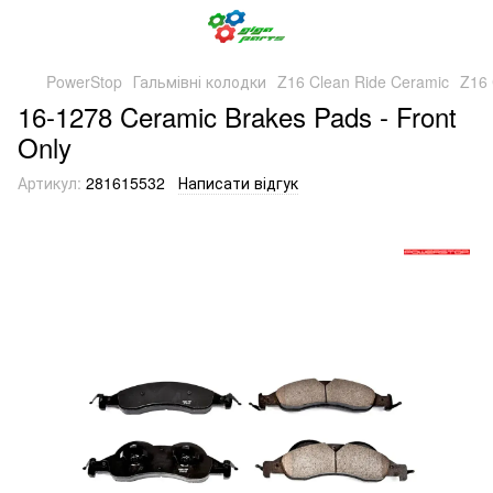
PowerStop
Гальмівні колодки
Z16 Clean Ride Ceramic
Z16 
16-1278 Ceramic Brakes Pads - Front
Only
Артикул:
281615532
Написати відгук