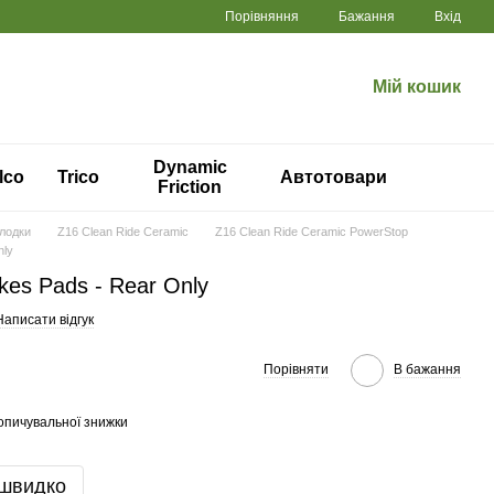
Порівняння
Бажання
Вхід
Мій кошик
Dynamic
lco
Trico
Автотовари
Friction
олодки
Z16 Clean Ride Ceramic
Z16 Clean Ride Ceramic PowerStop
nly
kes Pads - Rear Only
Написати відгук
Порівняти
В бажання
опичувальної знижки
 швидко