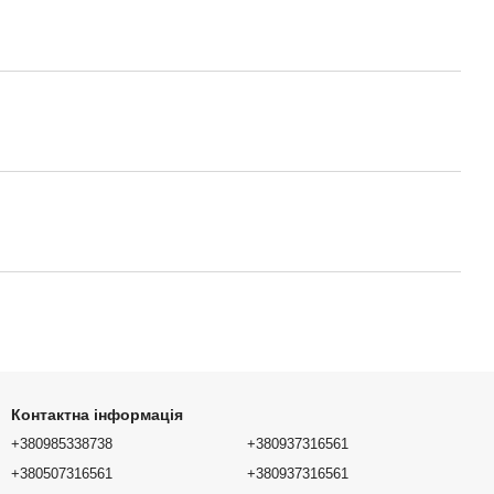
Контактна інформація
+380985338738
+380937316561
+380507316561
+380937316561