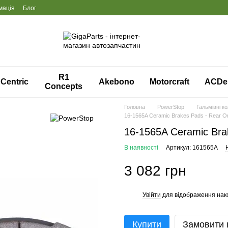
мація
Блог
R1
Centric
Akebono
Motorcraft
ACDe
Concepts
Головна
PowerStop
Гальмівні к
16-1565A Ceramic Brakes Pads - Rear O
16-1565A Ceramic Bra
В наявності
Артикул: 161565A
3 082 грн
Увійти
для відображення нак
%
Купити
Замовити