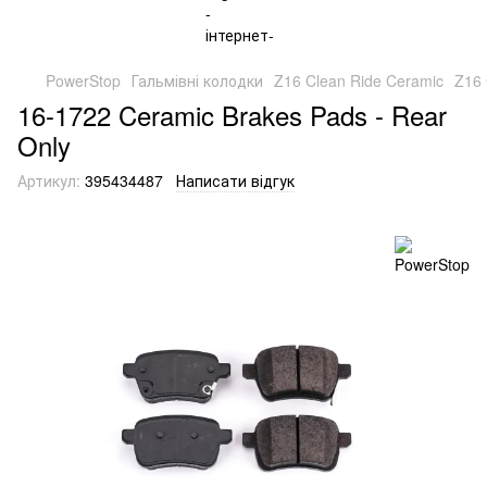
PowerStop
Гальмівні колодки
Z16 Clean Ride Ceramic
Z16 
16-1722 Ceramic Brakes Pads - Rear
Only
Артикул:
395434487
Написати відгук