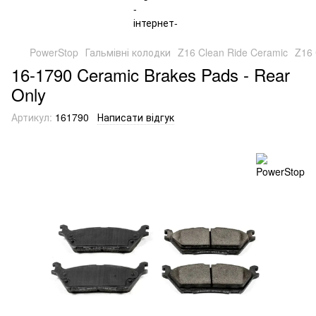
PowerStop
Гальмівні колодки
Z16 Clean Ride Ceramic
Z16 
16-1790 Ceramic Brakes Pads - Rear
Only
Артикул:
161790
Написати відгук