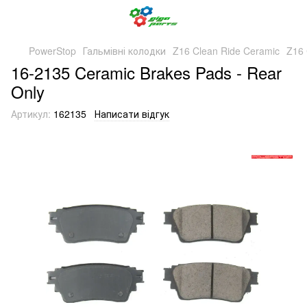
PowerStop
Гальмівні колодки
Z16 Clean Ride Ceramic
Z16 
16-2135 Ceramic Brakes Pads - Rear
Only
Артикул:
162135
Написати відгук