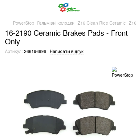
PowerStop
Гальмівні колодки
Z16 Clean Ride Ceramic
Z16 
16-2190 Ceramic Brakes Pads - Front
Only
Артикул:
266196696
Написати відгук