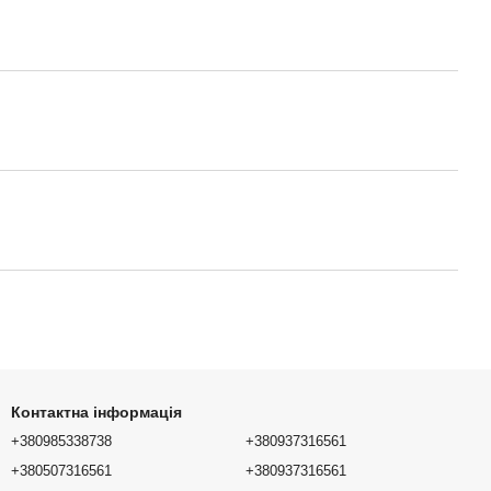
Контактна інформація
+380985338738
+380937316561
+380507316561
+380937316561