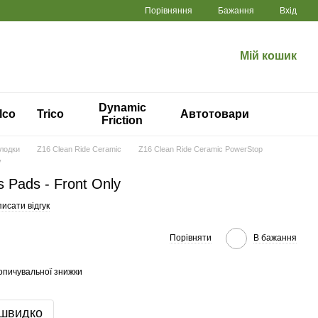
Порівняння
Бажання
Вхід
Мій кошик
Dynamic
lco
Trico
Автотовари
Friction
олодки
Z16 Clean Ride Ceramic
Z16 Clean Ride Ceramic PowerStop
y
 Pads - Front Only
исати відгук
Порівняти
В бажання
опичувальної знижки
 швидко