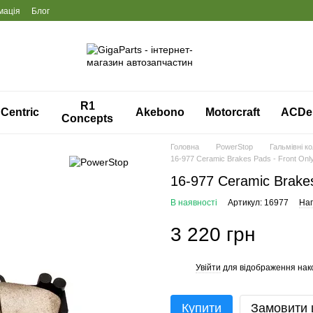
мація
Блог
R1
Centric
Akebono
Motorcraft
ACDe
Concepts
Головна
PowerStop
Гальмівні к
16-977 Ceramic Brakes Pads - Front Onl
16-977 Ceramic Brakes
В наявності
Артикул: 16977
Нап
3 220 грн
Увійти
для відображення нак
%
Купити
Замовити