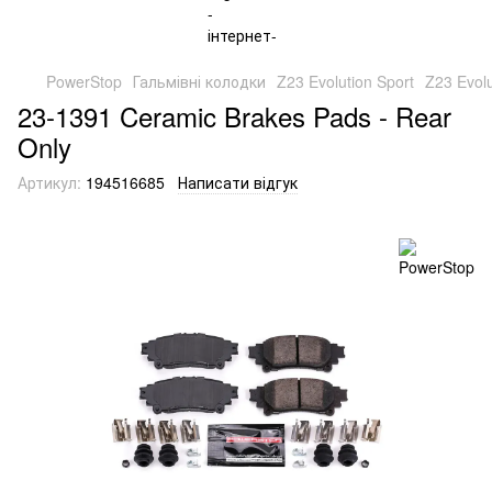
PowerStop
Гальмівні колодки
Z23 Evolution Sport
Z23 Evol
23-1391 Ceramic Brakes Pads - Rear
Only
Артикул:
194516685
Написати відгук