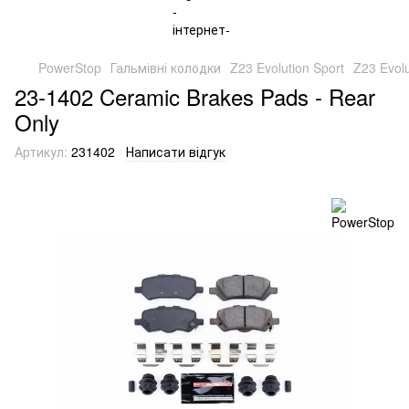
PowerStop
Гальмівні колодки
Z23 Evolution Sport
Z23 Evol
23-1402 Ceramic Brakes Pads - Rear
Only
Артикул:
231402
Написати відгук