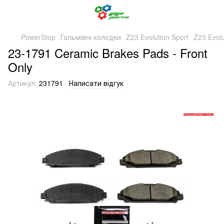
PowerStop
Гальмівні колодки
Z23 Evolution Sport
Z23 Evol
23-1791 Ceramic Brakes Pads - Front
Only
Артикул:
231791
Написати відгук