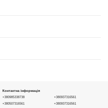
Контактна інформація
+380985338738
+380937316561
+380507316561
+380937316561