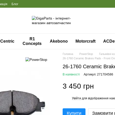
мація
Блог
R1
Centric
Akebono
Motorcraft
ACDe
Concepts
Головна
PowerStop
Гальмівні к
26-1760 Ceramic Brakes Pads - Front On
26-1760 Ceramic Brake
В наявності
Артикул: 271704586
3 450 грн
Увійти
для відображення нак
%
Купити
Замовити