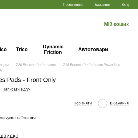
Порівняння
Бажання
Вхід
Мій кошик
Dynamic
lco
Trico
Автотовари
Friction
олодки
Z26 Extreme Performance
Z26 Extreme Performance PowerStop
ly
s Pads - Front Only
Написати відгук
Порівняти
В бажання
опичувальної знижки
 швидко