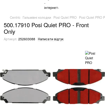
Centric
Гальмівні колодки
Posi Quiet PRO
Posi Quiet PRO 
500.17910 Posi Quiet PRO - Front
Only
Артикул:
252603088
Написати відгук