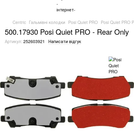
Centric
Гальмівні колодки
Posi Quiet PRO
Posi Quiet PRO 
500.17930 Posi Quiet PRO - Rear Only
Артикул:
252603921
Написати відгук