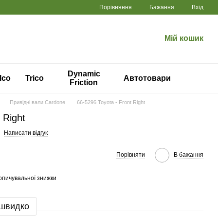
Порівняння
Бажання
Вхід
Мій кошик
Dynamic
lco
Trico
Автотовари
Friction
Привідні вали Cardone
66-5296 Toyota - Front Right
 Right
Написати відгук
Порівняти
В бажання
опичувальної знижки
 швидко