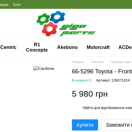
мація
Блог
R1
Centric
Akebono
Motorcraft
ACDe
Concepts
Головна
Cardone
Привідні вали
66-5296 Toyota - Front
В наявності
Артикул: 138071814
5 980 грн
Увійти
для відображення нак
%
Купити
Замовити