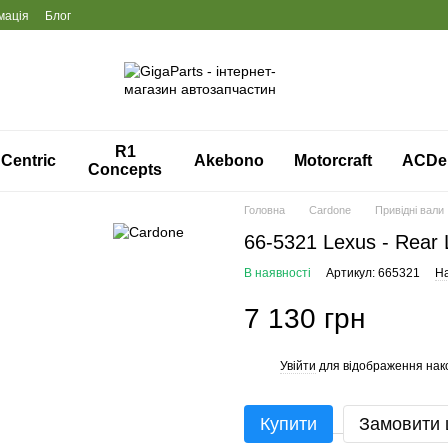
мація
Блог
R1
Centric
Akebono
Motorcraft
ACDe
Concepts
Головна
Cardone
Привідні вали
66-5321 Lexus - Rear 
В наявності
Артикул: 665321
На
7 130 грн
Увійти
для відображення нак
%
Купити
Замовити