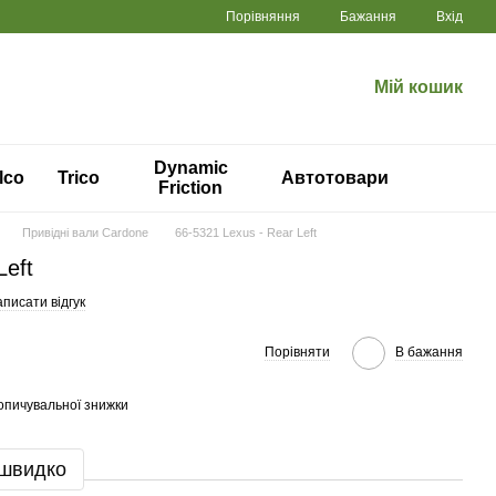
Порівняння
Бажання
Вхід
Мій кошик
Dynamic
lco
Trico
Автотовари
Friction
Привідні вали Cardone
66-5321 Lexus - Rear Left
Left
писати відгук
Порівняти
В бажання
опичувальної знижки
 швидко