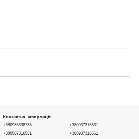
Контактна інформація
+380985338738
+380937316561
+380507316561
+380937316561