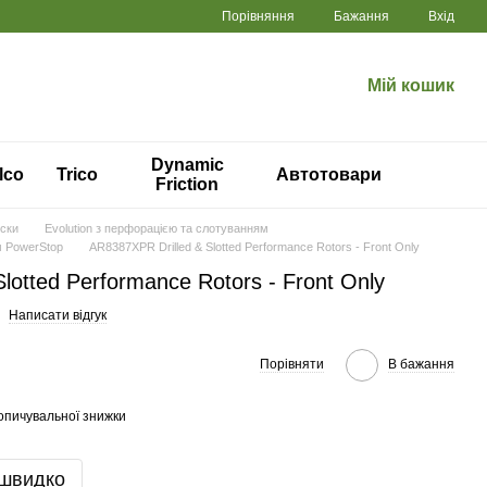
Порівняння
Бажання
Вхід
Мій кошик
Dynamic
lco
Trico
Автотовари
Friction
иски
Evolution з перфорацією та слотуванням
м PowerStop
AR8387XPR Drilled & Slotted Performance Rotors - Front Only
lotted Performance Rotors - Front Only
Написати відгук
Порівняти
В бажання
опичувальної знижки
 швидко