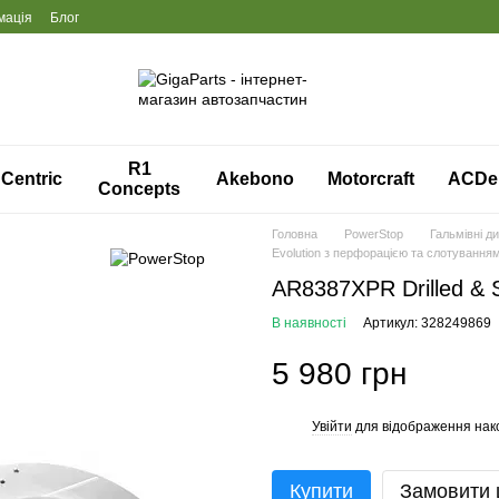
мація
Блог
R1
Centric
Akebono
Motorcraft
ACDe
Concepts
Головна
PowerStop
Гальмівні д
Evolution з перфорацією та слотування
AR8387XPR Drilled & S
В наявності
Артикул: 328249869
5 980 грн
Увійти
для відображення нак
%
Купити
Замовити