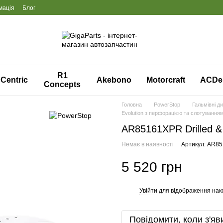
мація
Блог
R1
Centric
Akebono
Motorcraft
ACDe
Concepts
Головна
PowerStop
Гальмівні д
Evolution з перфорацією та слотування
AR85161XPR Drilled & 
Немає в наявності
Артикул: AR8
5 520 грн
Увійти
для відображення нак
%
Повідомити, коли з'яв