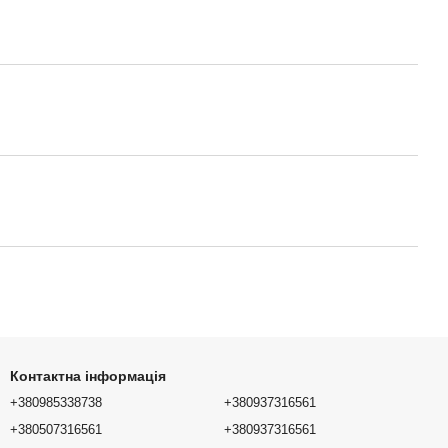
Контактна інформація
+380985338738
+380937316561
+380507316561
+380937316561