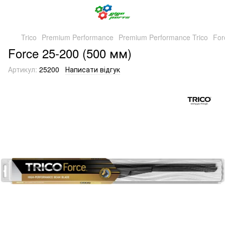
Trico
Premium Performance
Premium Performance Trico
For
Force 25-200 (500 мм)
Артикул:
25200
Написати відгук