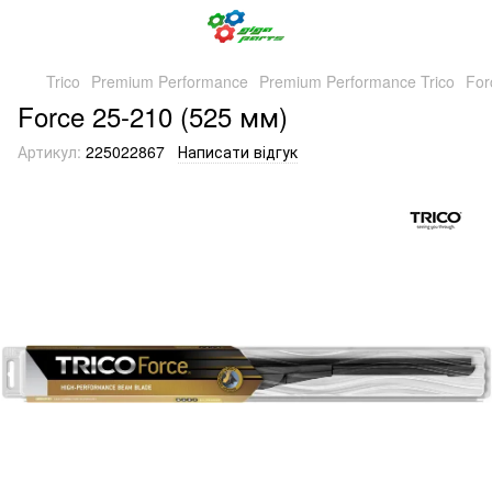
Trico
Premium Performance
Premium Performance Trico
For
Force 25-210 (525 мм)
Артикул:
225022867
Написати відгук