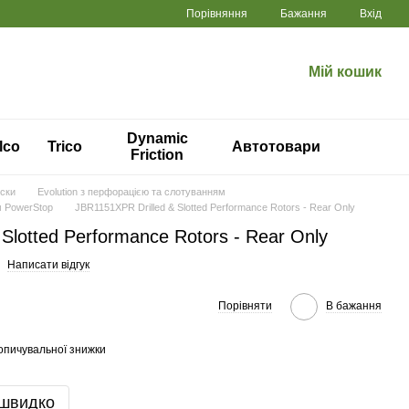
Порівняння
Бажання
Вхід
Мій кошик
Dynamic
lco
Trico
Автотовари
Friction
иски
Evolution з перфорацією та слотуванням
м PowerStop
JBR1151XPR Drilled & Slotted Performance Rotors - Rear Only
Slotted Performance Rotors - Rear Only
Написати відгук
Порівняти
В бажання
опичувальної знижки
 швидко