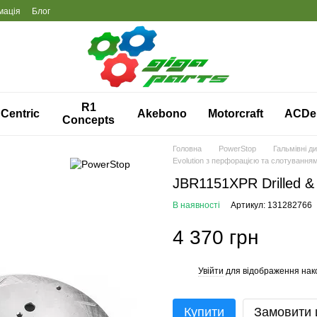
мація
Блог
R1
Centric
Akebono
Motorcraft
ACDe
Concepts
Головна
PowerStop
Гальмівні д
Evolution з перфорацією та слотування
JBR1151XPR Drilled & 
В наявності
Артикул: 131282766
4 370 грн
Увійти
для відображення нак
%
Купити
Замовити