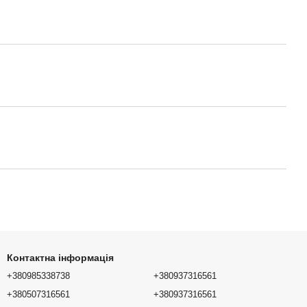
Контактна інформація
+380985338738
+380937316561
+380507316561
+380937316561