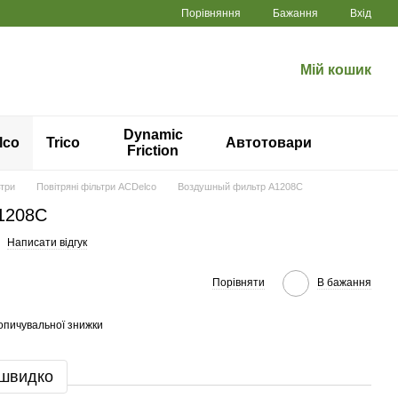
Порівняння
Бажання
Вхід
Мій кошик
Dynamic
lco
Trico
Автотовари
Friction
ьтри
Повітряні фільтри ACDelco
Воздушный фильтр A1208C
1208C
Написати відгук
Порівняти
В бажання
опичувальної знижки
 швидко