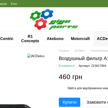
мація
Блог
R1
Centric
Akebono
Motorcraft
ACDe
Concepts
Головна
ACDelco
Повітряні філ
Воздушный фильтр A
В наявності
Артикул: 223817894
460 грн
Увійти
для відображення нак
%
Купити
Замовити