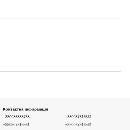
Контактна інформація
+380985338738
+380937316561
+380507316561
+380937316561