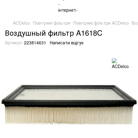
ACDelco
Повітряні фільтри
Повітряні фільтри ACDelco
Во
Воздушный фильтр A1618C
Артикул:
223814631
Написати відгук