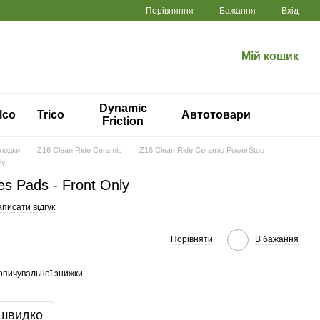
Порівняння
Бажання
Вхід
Мій кошик
Dynamic
lco
Trico
Автотовари
Friction
олодки
Z16 Clean Ride Ceramic
Z16 Clean Ride Ceramic PowerStop
ly
s Pads - Front Only
писати відгук
Порівняти
В бажання
опичувальної знижки
 швидко