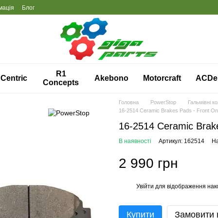
мація
Блог
R1
Centric
Akebono
Motorcraft
ACDe
Concepts
Головна
PowerStop
Гальмівні к
16-2514 Ceramic Brakes Pads - Front On
16-2514 Ceramic Brake
В наявності
Артикул: 162514
На
2 990 грн
Увійти
для відображення нак
%
Купити
Замовити