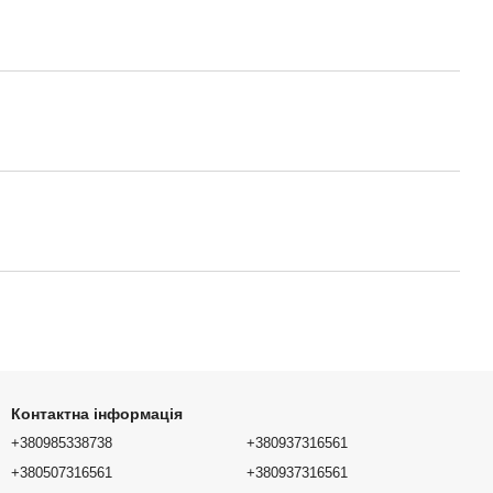
Контактна інформація
+380985338738
+380937316561
+380507316561
+380937316561