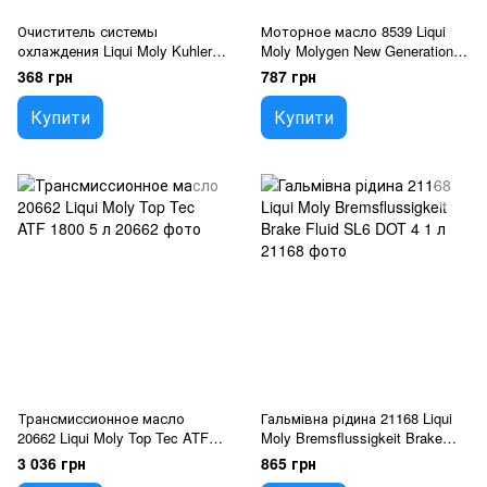
Очиститель системы
Моторное масло 8539 Liqui
охлаждения Liqui Moly Kuhler
Moly Molygen New Generation
Reiniger 0,3 л
5W-20 1 л
368 грн
787 грн
Купити
Купити
Трансмиссионное масло
Гальмівна рідина 21168 Liqui
20662 Liqui Moly Top Tec ATF
Moly Bremsflussigkeit Brake
1800 5 л
Fluid SL6 DOT 4 1 л
3 036 грн
865 грн