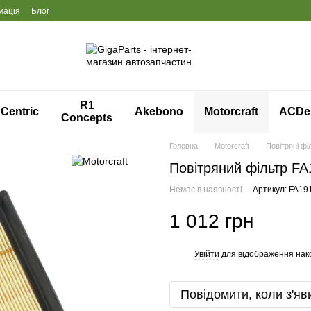
мація
Блог
R1
Centric
Akebono
Motorcraft
ACDe
Concepts
Головна
Motorcraft
Повітряні фі
Повітряний фільтр FA
Немає в наявності
Артикул: FA19
1 012 грн
Увійти
для відображення нак
%
Повідомити, коли з'яв