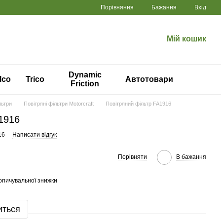
Порівняння
Бажання
Вхід
Мій кошик
Dynamic
lco
Trico
Автотовари
Friction
льтри
Повітряні фільтри Motorcraft
Повітряний фільтр FA1916
1916
16
Написати відгук
Порівняти
В бажання
опичувальної знижки
иться